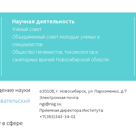
Научная деятельность
Учёный совет
Объединенный совет молодых ученых и
специалистов
Общество гигиенистов, токсикологов и
санитарных врачей Новосибирской области
630108, г. Новосибирск, ул. Пархоменко, д.7
Электронная почта:
ngi@niig.su
Приемная директора Института:
+7(383)343-34-01