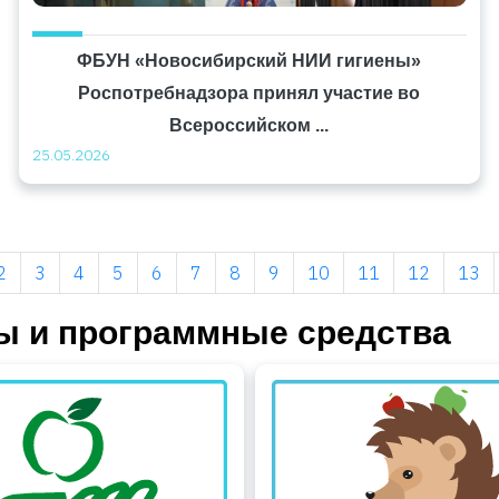
ФБУН «Новосибирский НИИ гигиены»
Роспотребнадзора принял участие во
Всероссийском ...
25.05.2026
2
3
4
5
6
7
8
9
10
11
12
13
 и программные средства