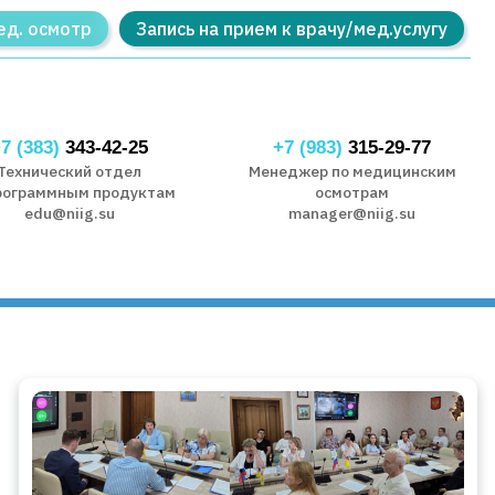
ед. осмотр
Запись на прием к врачу/мед.услугу
7 (383)
343-42-25
+7 (983)
315-29-77
Технический отдел
Менеджер по медицинским
рограммным продуктам
осмотрам
edu@niig.su
manager@niig.su