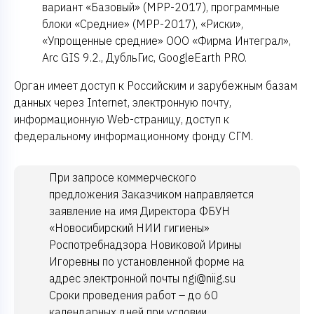
вариант «Базовый» (МРР-2017), программные
блоки «Средние» (МРР-2017), «Риски»,
«Упрощенные средние» ООО «Фирма Интеграл»,
Arc GIS 9.2., ДубльГис, GoogleEarth PRO.
Орган имеет доступ к Российским и зарубежным базам
данных через Internet, электронную почту,
информационную Web-страницу, доступ к
федеральному информационному фонду СГМ.
При запросе коммерческого
предложения Заказчиком направляется
заявление
на имя Директора ФБУН
«Новосибирский НИИ гигиены»
Роспотребнадзора Новиковой Ирины
Игоревны по установленной форме на
адрес электронной почты
ngi@niig.su
Сроки проведения работ – до 60
календарных дней при условии