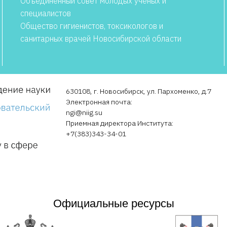
Объединенный совет молодых ученых и
специалистов
Общество гигиенистов, токсикологов и
санитарных врачей Новосибирской области
630108, г. Новосибирск, ул. Пархоменко, д.7
Электронная почта:
ngi@niig.su
Приемная директора Института:
+7(383)343-34-01
Официальные ресурсы