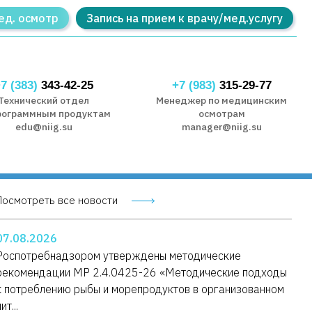
ед. осмотр
Запись на прием к врачу/мед.услугу
7 (383)
343-42-25
+7 (983)
315-29-77
Технический отдел
Менеджер по медицинским
рограммным продуктам
осмотрам
edu@niig.su
manager@niig.su
Посмотреть все новости
07.08.2026
Роспотребнадзором утверждены методические
рекомендации МР 2.4.0425-26 «Методические подходы
к потреблению рыбы и морепродуктов в организованном
ит...